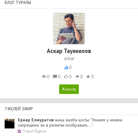
БЛОГ ТУРАЛЫ
Аскар Тауекелов
askar
0
0
0
0
0
0
ТІКЕЛЕЙ ЭФИР
Ернар Елмуратов
жаңа жазба қосты: "Узнаем у имама:
запрещено ли в религии изображать ..."
3 жыл бұрын