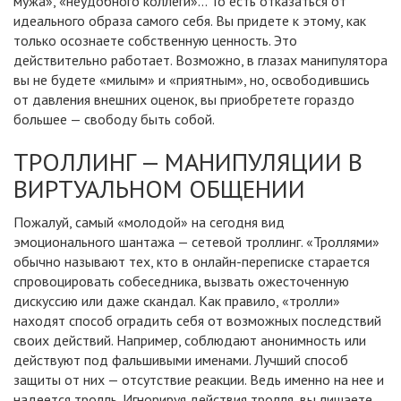
мужа», «неудобного коллеги»… То есть отказаться от
идеального образа самого себя. Вы придете к этому, как
только осознаете собственную ценность. Это
действительно работает. Возможно, в глазах манипулятора
вы не будете «милым» и «приятным», но, освободившись
от давления внешних оценок, вы приобретете гораздо
большее — свободу быть собой.
ТРОЛЛИНГ — МАНИПУЛЯЦИИ В
ВИРТУАЛЬНОМ ОБЩЕНИИ
Пожалуй, самый «молодой» на сегодня вид
эмоционального шантажа — сетевой троллинг. «Троллями»
обычно называют тех, кто в онлайн-переписке старается
спровоцировать собеседника, вызвать ожесточенную
дискуссию или даже скандал. Как правило, «тролли»
находят способ оградить себя от возможных последствий
своих действий. Например, соблюдают анонимность или
действуют под фальшивыми именами. Лучший способ
защиты от них — отсутствие реакции. Ведь именно на нее и
надеется тролль. Игнорируя действия тролля, вы лишаете