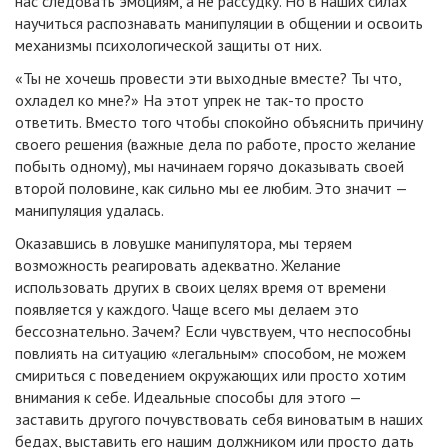
нас следовать эмоциям, а не рассудку. Но в наших силах
научиться распознавать манипуляции в общении и освоить
механизмы психологической защиты от них.
«Ты не хочешь провести эти выходные вместе? Ты что,
охладел ко мне?» На этот упрек не так-то просто
ответить. Вместо того чтобы спокойно объяснить причину
своего решения (важные дела по работе, просто желание
побыть одному), мы начинаем горячо доказывать своей
второй половине, как сильно мы ее любим. Это значит —
манипуляция удалась.
Оказавшись в ловушке манипулятора, мы теряем
возможность реагировать адекватно. Желание
использовать других в своих целях время от времени
появляется у каждого. Чаще всего мы делаем это
бессознательно. Зачем? Если чувствуем, что неспособны
повлиять на ситуацию «легальным» способом, не можем
смириться с поведением окружающих или просто хотим
внимания к себе. Идеальные способы для этого —
заставить другого почувствовать себя виноватым в наших
бедах, выставить его нашим должником или просто дать