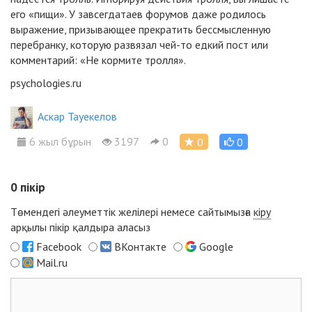
его «пищи». У завсегдатаев форумов даже родилось
выражение, призывающее прекратить бессмысленную
перебранку, которую развязал чей-то едкий пост или
комментарий: «Не кормите тролля».
psychologies.ru
Аскар Тауекелов
6 жыл бұрын
3197
0
0
0
0
пікір
Төмендегі әлеуметтік желілері немесе сайтымызға
кіру
арқылы пікір қалдыра аласыз
Facebook
ВКонтакте
Google
Mail.ru