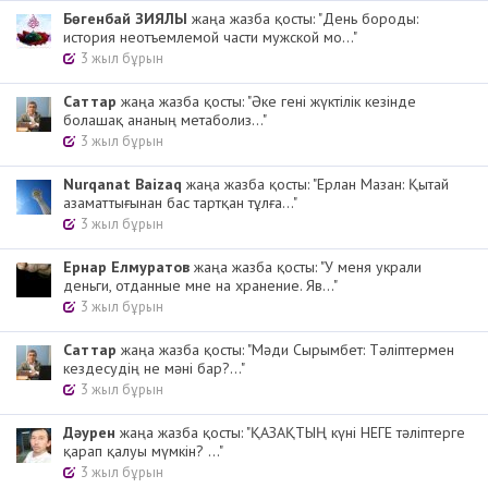
Бөгенбай ЗИЯЛЫ
жаңа жазба қосты: "День бороды:
история неотъемлемой части мужской мо..."
3 жыл бұрын
Cаттар
жаңа жазба қосты: "Әке гені жүктілік кезінде
болашақ ананың метаболиз..."
3 жыл бұрын
Nurqanat Baizaq
жаңа жазба қосты: "Ерлан Мазан: Қытай
азаматтығынан бас тартқан тұлға..."
3 жыл бұрын
Ернар Елмуратов
жаңа жазба қосты: "У меня украли
деньги, отданные мне на хранение. Яв..."
3 жыл бұрын
Cаттар
жаңа жазба қосты: "Мәди Сырымбет: Тәліптермен
кездесудің не мәні бар?..."
3 жыл бұрын
Дәурен
жаңа жазба қосты: "ҚАЗАҚТЫҢ күні НЕГЕ тәліптерге
қарап қалуы мүмкін? ..."
3 жыл бұрын