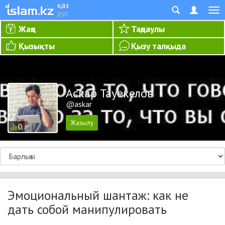
қаз
рус
Жаңа
Таңдаулы
Қызықты
Қызу талқыда
Аскар Тауекелов
@askar
0
Эмоциональный шантаж: как не
дать собой манипулировать