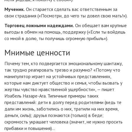
Мученик.
Он старается сделать вас ответственным за
свои страдания («Посмотри, до чего ты довел свою мать!»).
Торговец ложными надеждами.
Он обещает вам крупные
выгоды в обмен на помощь, поддержку («Если ты войдешь
со мной в долю, ты получишь огромную прибыль»).
Мнимые ценности
Почему тем, кто подвергается эмоциональному шантажу,
так трудно реагировать трезво и разумно? «Потому что
манипулятор играет на устойчивых представлениях,
которые нам диктует общество и семья, чтобы вызвать у
жертвы чувство нравственной ущербности», — пишет
Изабель Назаре-Ага. Типичные примеры таких
представлений: дети в долгу перед родителями (ведь те
дали им жизнь, заботились о них, тратили на них время,
деньги, силы); друзья познаются (только) в беде;
скромность украшает человека (значит, не нужно просить
прибавки и повышения)…