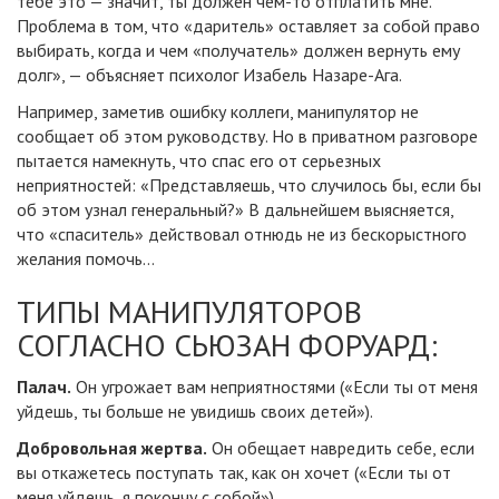
тебе это — значит, ты должен чем-то отплатить мне.
Проблема в том, что «даритель» оставляет за собой право
выбирать, когда и чем «получатель» должен вернуть ему
долг», — объясняет психолог Изабель Назаре-Ага.
Например, заметив ошибку коллеги, манипулятор не
сообщает об этом руководству. Но в приватном разговоре
пытается намекнуть, что спас его от серьезных
неприятностей: «Представляешь, что случилось бы, если бы
об этом узнал генеральный?» В дальнейшем выясняется,
что «спаситель» действовал отнюдь не из бескорыстного
желания помочь…
ТИПЫ МАНИПУЛЯТОРОВ
СОГЛАСНО СЬЮЗАН ФОРУАРД:
Палач.
Он угрожает вам неприятностями («Если ты от меня
уйдешь, ты больше не увидишь своих детей»).
Добровольная жертва.
Он обещает навредить себе, если
вы откажетесь поступать так, как он хочет («Если ты от
меня уйдешь, я покончу с собой»).