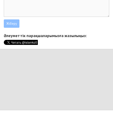
Әлеуметтік парақшаларымызға жазылыңыз: