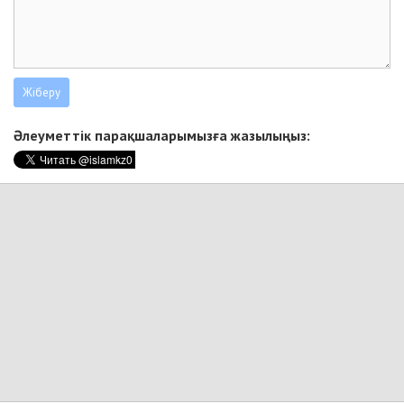
Әлеуметтік парақшаларымызға жазылыңыз: