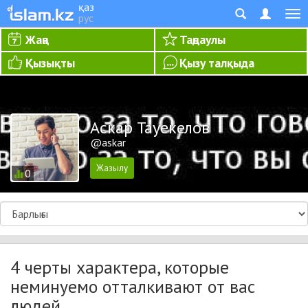
қаз
рус
Жаңа
Таңдаулы
Қызықты
Қызу талқыда
Аскар Тауекелов
@askar
0
4 черты характера, которые
неминуемо отталкивают от вас
людей