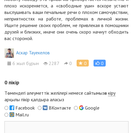
плохо искореняется, а «свободные уши» вскоре устают
выслушивать ваши печальные речи о плохом самочувствии,
неприятностях на работе, проблемах в личной жизни.
Ищите решение своих проблем, не привлекая в помощники
друзей и близких, иначе они очень скоро начнут обходить
вас стороной.
Аскар Тауекелов
6 жыл бұрын
2287
0
0
0
0
пікір
Төмендегі әлеуметтік желілері немесе сайтымызға
кіру
арқылы пікір қалдыра аласыз
Facebook
ВКонтакте
Google
Mail.ru