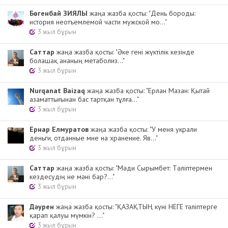
Бөгенбай ЗИЯЛЫ
жаңа жазба қосты: "День бороды:
история неотъемлемой части мужской мо..."
3 жыл бұрын
Cаттар
жаңа жазба қосты: "Әке гені жүктілік кезінде
болашақ ананың метаболиз..."
3 жыл бұрын
Nurqanat Baizaq
жаңа жазба қосты: "Ерлан Мазан: Қытай
азаматтығынан бас тартқан тұлға..."
3 жыл бұрын
Ернар Елмуратов
жаңа жазба қосты: "У меня украли
деньги, отданные мне на хранение. Яв..."
3 жыл бұрын
Cаттар
жаңа жазба қосты: "Мәди Сырымбет: Тәліптермен
кездесудің не мәні бар?..."
3 жыл бұрын
Дәурен
жаңа жазба қосты: "ҚАЗАҚТЫҢ күні НЕГЕ тәліптерге
қарап қалуы мүмкін? ..."
3 жыл бұрын