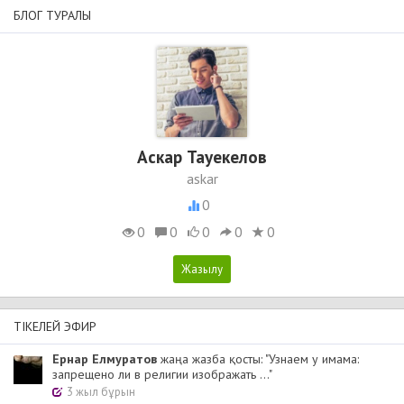
БЛОГ ТУРАЛЫ
Аскар Тауекелов
askar
0
0
0
0
0
0
ТІКЕЛЕЙ ЭФИР
Ернар Елмуратов
жаңа жазба қосты: "Узнаем у имама:
запрещено ли в религии изображать ..."
3 жыл бұрын