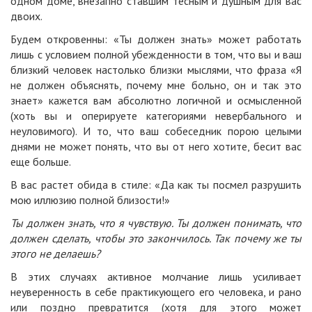
одном доме, внезапно ставшим тесным и душным для вас
двоих.
Будем откровенны: «Ты должен знать» может работать
лишь с условием полной убежденности в том, что вы и ваш
близкий человек настолько близки мыслями, что фраза «Я
не должен объяснять, почему мне больно, он и так это
знает» кажется вам абсолютно логичной и осмысленной
(хоть вы и оперируете категориями невербального и
неуловимого). И то, что ваш собеседник порою целыми
днями не может понять, что вы от него хотите, бесит вас
еще больше.
В вас растет обида в стиле: «Да как ты посмел разрушить
мою иллюзию полной близости!»
Ты должен знать, что я чувствую. Ты должен понимать, что
должен сделать, чтобы это закончилось. Так почему же ты
этого не делаешь?
В этих случаях активное молчание лишь усиливает
неуверенность в себе практикующего его человека, и рано
или поздно превратится (хотя для этого может