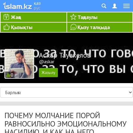
қаз
рус
Жаңа
Таңдаулы
Қызықты
Қызу талқыда
Аскар Тауекелов
@askar
0
ПОЧЕМУ МОЛЧАНИЕ ПОРОЙ
РАВНОСИЛЬНО ЭМОЦИОНАЛЬНОМУ
НАСИЛИЮ, И КАК НА НЕГО