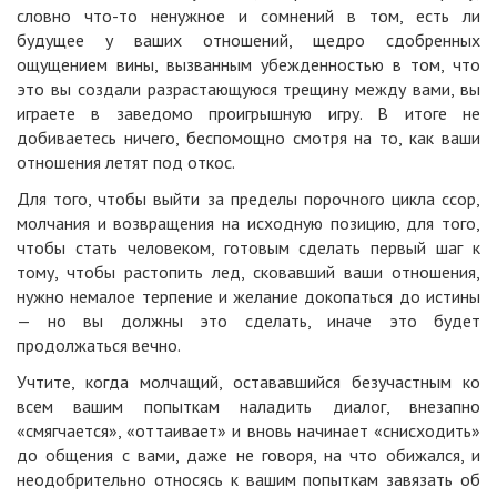
словно что-то ненужное и сомнений в том, есть ли
будущее у ваших отношений, щедро сдобренных
ощущением вины, вызванным убежденностью в том, что
это вы создали разрастающуюся трещину между вами, вы
играете в заведомо проигрышную игру. В итоге не
добиваетесь ничего, беспомощно смотря на то, как ваши
отношения летят под откос.
Для того, чтобы выйти за пределы порочного цикла ссор,
молчания и возвращения на исходную позицию, для того,
чтобы стать человеком, готовым сделать первый шаг к
тому, чтобы растопить лед, сковавший ваши отношения,
нужно немалое терпение и желание докопаться до истины
— но вы должны это сделать, иначе это будет
продолжаться вечно.
Учтите, когда молчащий, остававшийся безучастным ко
всем вашим попыткам наладить диалог, внезапно
«смягчается», «оттаивает» и вновь начинает «снисходить»
до общения с вами, даже не говоря, на что обижался, и
неодобрительно относясь к вашим попыткам завязать об