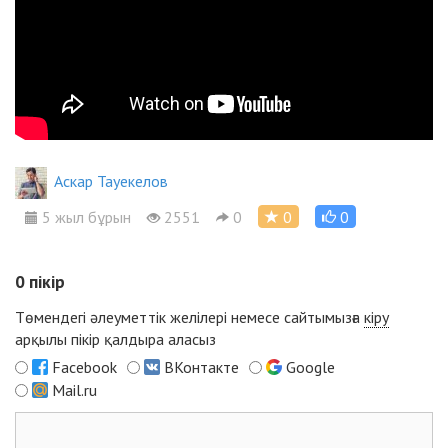
Аскар Тауекелов
5 жыл бұрын
2551
0
0
0
0
пікір
Төмендегі әлеуметтік желілері немесе сайтымызға
кіру
арқылы пікір қалдыра аласыз
Facebook
ВКонтакте
Google
Mail.ru