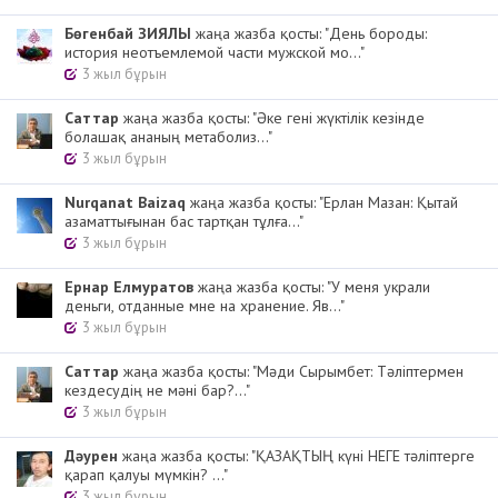
Бөгенбай ЗИЯЛЫ
жаңа жазба қосты: "День бороды:
история неотъемлемой части мужской мо..."
3 жыл бұрын
Cаттар
жаңа жазба қосты: "Әке гені жүктілік кезінде
болашақ ананың метаболиз..."
3 жыл бұрын
Nurqanat Baizaq
жаңа жазба қосты: "Ерлан Мазан: Қытай
азаматтығынан бас тартқан тұлға..."
3 жыл бұрын
Ернар Елмуратов
жаңа жазба қосты: "У меня украли
деньги, отданные мне на хранение. Яв..."
3 жыл бұрын
Cаттар
жаңа жазба қосты: "Мәди Сырымбет: Тәліптермен
кездесудің не мәні бар?..."
3 жыл бұрын
Дәурен
жаңа жазба қосты: "ҚАЗАҚТЫҢ күні НЕГЕ тәліптерге
қарап қалуы мүмкін? ..."
3 жыл бұрын