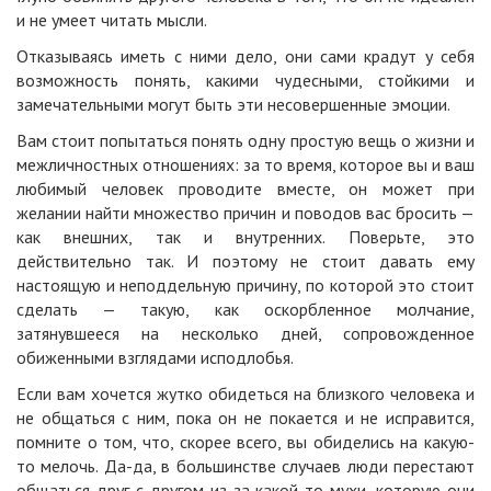
и не умеет читать мысли.
Отказываясь иметь с ними дело, они сами крадут у себя
возможность понять, какими чудесными, стойкими и
замечательными могут быть эти несовершенные эмоции.
Вам стоит попытаться понять одну простую вещь о жизни и
межличностных отношениях: за то время, которое вы и ваш
любимый человек проводите вместе, он может при
желании найти множество причин и поводов вас бросить —
как внешних, так и внутренних. Поверьте, это
действительно так. И поэтому не стоит давать ему
настоящую и неподдельную причину, по которой это стоит
сделать — такую, как оскорбленное молчание,
затянувшееся на несколько дней, сопровожденное
обиженными взглядами исподлобья.
Если вам хочется жутко обидеться на близкого человека и
не общаться с ним, пока он не покается и не исправится,
помните о том, что, скорее всего, вы обиделись на какую-
то мелочь. Да-да, в большинстве случаев люди перестают
общаться друг с другом из-за какой-то мухи, которую они