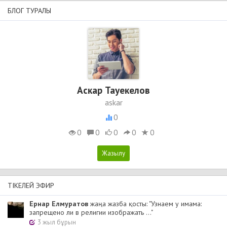
БЛОГ ТУРАЛЫ
Аскар Тауекелов
askar
0
0
0
0
0
0
ТІКЕЛЕЙ ЭФИР
Ернар Елмуратов
жаңа жазба қосты: "Узнаем у имама:
запрещено ли в религии изображать ..."
3 жыл бұрын