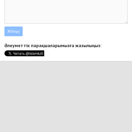
Әлеуметтік парақшаларымызға жазылыңыз: