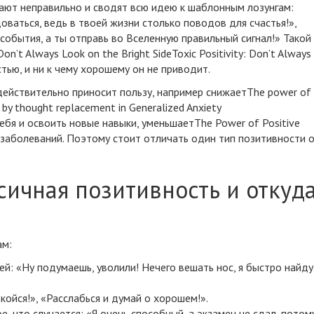
ают неправильно и сводят всю идею к шаблонным лозунгам:
оваться, ведь в твоей жизни столько поводов для счастья!»,
события, а ты отправь во Вселенную правильный сигнал!» Такой
 Don’t Always Look on the Bright SideToxic Positivity: Don’t Always
ью, и ни к чему хорошему он не приводит.
ействительно приносит пользу, например
снижает
The power of
d by thought replacement in Generalized Anxiety
себя
и освоить новые навыки,
уменьшает
The Power of Positive
заболеваний. Поэтому стоит отличать один тип позитивности 
сичная позитивность и откуд
ам:
ей: «Ну подумаешь,
уволили
! Нечего вешать нос, я быстро найду
ойся!», «Расслабься и думай о хорошем!».
е, что случается: «Я очень способный, а экзамен не сдал, потом