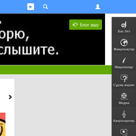
а
Блог ашу
Бас бет
Жаңалықтар
Мақалалар
Сұрақ-жауап
Медиа
Көңілсерпер