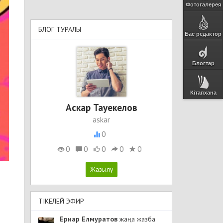
Фотогалерея
БЛОГ ТУРАЛЫ
Бас редактор
Блогтар
Кітапхана
Аскар Тауекелов
askar
0
0
0
0
0
0
ТІКЕЛЕЙ ЭФИР
Ернар Елмуратов
жаңа жазба