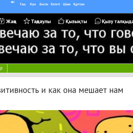
Таң
Күн
Бесін
Екінті
Шам
Құптан
Жаңа
Таңдаулы
Қызықты
Қызу талқыд
ар
зитивность и как она мешает нам