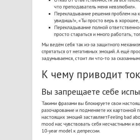
что преподаватель меня невзлюбил».
Перекладывание решения проблем на ка
увидишь!», «Ты просто верь в хорошее, 
Перекладывание полной ответственност
просто стараться и много работать, то
Мы ведём себя так из‑за защитного механиз
спрятаться от
негативных эмоций
. А ещё про
задумываемся, стоит ли что‑то за сказанным
К чему приводит то
Вы запрещаете себе исп
Такими фразами вы блокируете свои настоящи
разочарование и подменяете их картонной п
настоящих эмоций
заставляет
Feeling bad abo
mood
нас чувствовать себя несчастными и
в
10‑year model
к
депрессии
.