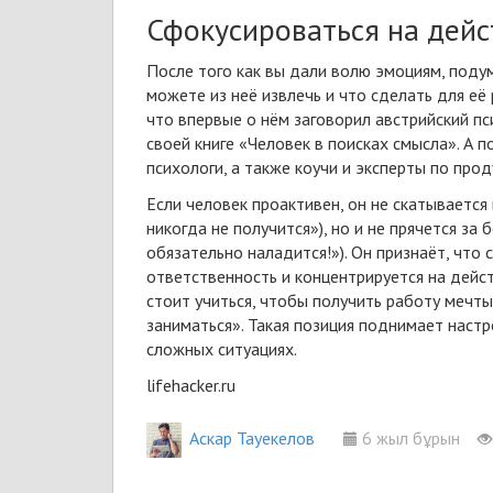
Сфокусироваться на дейс
После того как вы дали волю эмоциям, подум
можете из неё извлечь и что сделать для её
что впервые о нём заговорил австрийский п
своей книге «Человек в поисках смысла». А
психологи, а также коучи и эксперты по
прод
Если человек проактивен, он не скатывается 
никогда не получится»), но и не прячется з
обязательно наладится!»). Он признаёт, что
ответственность и концентрируется на действ
стоит учиться, чтобы получить работу мечты
заниматься». Такая позиция
поднимает настр
сложных ситуациях.
lifehacker.ru
Аскар Тауекелов
6 жыл бұрын