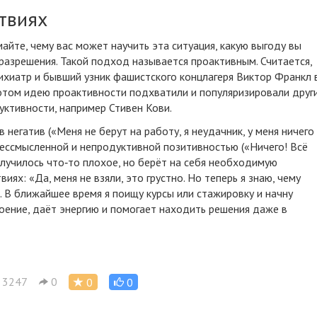
твиях
айте, чему вас может научить эта ситуация, какую выгоду вы
 разрешения. Такой подход называется проактивным. Считается,
сихиатр и бывший узник фашистского концлагеря Виктор Франкл 
 потом идею проактивности подхватили и популяризировали друг
уктивности
, например Стивен Кови.
в негатив («Меня не берут на работу, я неудачник, у меня ничего
а бессмысленной и непродуктивной позитивностью («Ничего! Всё
 случилось что‑то плохое, но берёт на себя необходимую
иях: «Да, меня не взяли, это грустно. Но теперь я знаю, чему
. В ближайшее время я поищу курсы или стажировку и начну
оение
, даёт энергию и помогает находить решения даже в
3247
0
0
0