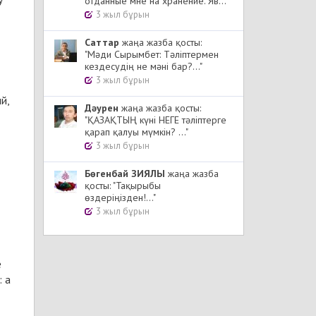
отданные мне на хранение. Яв..."
3 жыл бұрын
Cаттар
жаңа жазба қосты:
"Мәди Сырымбет: Тәліптермен
кездесудің не мәні бар?..."
3 жыл бұрын
й,
Дәурен
жаңа жазба қосты:
"ҚАЗАҚТЫҢ күні НЕГЕ тәліптерге
қарап қалуы мүмкін? ..."
3 жыл бұрын
Бөгенбай ЗИЯЛЫ
жаңа жазба
қосты: "Тақырыбы
өздеріңізден!..."
3 жыл бұрын
e
: a