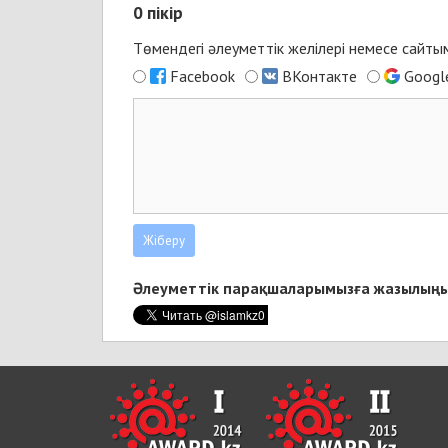
0
пікір
Төмендегі әлеуметтік желілері немесе сайт
Facebook
ВКонтакте
Googl
Әлеуметтік парақшаларымызға жазылыңы