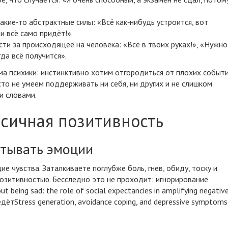
кие‑то абстрактные силы: «Всё как‑нибудь устроится, вот
и всё само придёт!».
и за происходящее на человека: «Всё в твоих руках!», «Нужно
гда всё получится».
ма психики: инстинктивно хотим отгородиться от плохих событи
сто не умеем поддерживать ни себя, ни других и не слишком
и словами.
ксичная позитивность
ытывать эмоции
е чувства. Заталкиваете поглубже боль, гнев, обиду, тоску и
озитивностью. Бесследно это не проходит: игнорирование
ut being sad: the role of social expectancies in amplifying negativ
едёт
Stress generation, avoidance coping, and depressive symptoms