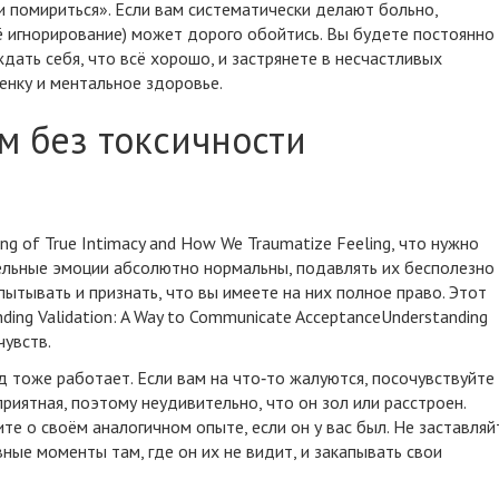
и помириться». Если вам систематически делают больно,
её игнорирование) может дорого обойтись. Вы будете постоянно
дать себя, что всё хорошо, и застрянете в
несчастливых
енку и ментальное здоровье.
м без токсичности
ming of True Intimacy and How We Traumatize Feeling
, что нужно
ельные эмоции абсолютно нормальны, подавлять их бесполезно
пытывать и признать, что вы имеете на них полное право. Этот
ding Validation: A Way to Communicate AcceptanceUnderstanding
чувств.
 тоже работает. Если вам на что‑то жалуются, посочувствуйте
приятная, поэтому неудивительно, что он зол или расстроен.
е о своём аналогичном опыте, если он у вас был. Не заставляй
вные моменты там, где он их не видит, и закапывать свои