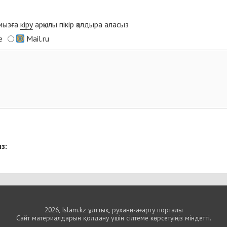
ымызға
кіру
арқылы пікір қалдыра аласыз
e
Mail.ru
з:
2026, Islam.kz ұлттық, рухани-ағарту порталы
Сайт материалдарын қолдану үшін сілтеме көрсетуіңіз міндетті.