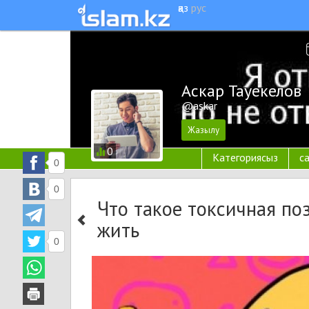
қаз
рус
Аскар Тауекелов
@askar
0
Категориясыз
с
0
0
Что такое токсичная по
жить
0