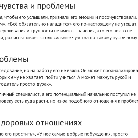
чувства и проблемы
я, чтобы его услышали, признали его эмоции и посочувствовали.
, «Всё обязательно наладится» его по‑настоящему не утешат.
ереживания и трудности не имеют значения, что его никто не
й, раз испытывает столь сильные чувства по такому пустячному
роблемы
седование
, но на работу его не взяли. Он может проанализирова
орых ему не хватает, пойти учиться. А может махнуть рукой и
отодатель просто дурак».
личный специалист, а его потенциальный начальник поступил не
ловеку есть куда расти, но из‑за подобного отношения к пробле
ездоровых отношениях
жно его простить», «У неё самые добрые побуждения, просто