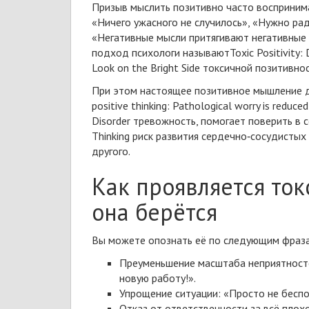
Призыв мыслить позитивно часто восприним
«Ничего ужасного не случилось», «Нужно рад
«Негативные мысли притягивают негативные 
подход психологи
называют
Toxic Positivity:
Look on the Bright Side
токсичной позитивност
При этом настоящее позитивное мышление д
positive thinking: Pathological worry is reduce
Disorder
тревожность, помогает
поверить в 
Thinking
риск развития сердечно‑сосудистых 
другого.
Как проявляется ток
она берётся
Вы можете опознать её по следующим фраз
Преуменьшение масштаба неприятност
новую работу!».
Упрощение ситуации: «Просто не беспок
Отказ от ответственности за всё плохо