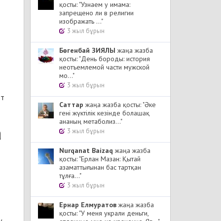
қосты: "Узнаем у имама:
запрещено ли в религии
изображать ..."
3 жыл бұрын
Бөгенбай ЗИЯЛЫ
жаңа жазба
қосты: "День бороды: история
неотъемлемой части мужской
мо..."
3 жыл бұрын
от
Cаттар
жаңа жазба қосты: "Әке
гені жүктілік кезінде болашақ
ананың метаболиз..."
а
3 жыл бұрын
Nurqanat Baizaq
жаңа жазба
қосты: "Ерлан Мазан: Қытай
азаматтығынан бас тартқан
тұлға..."
3 жыл бұрын
Ернар Елмуратов
жаңа жазба
қосты: "У меня украли деньги,
у