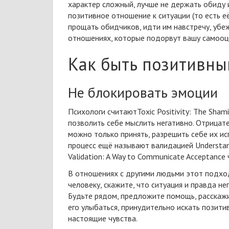
характер сложный, лучше не держать обиду 
позитивное отношение к ситуации (то есть 
прощать обидчиков, идти им навстречу, убеж
отношениях
, которые подорвут вашу самооц
Как быть позитивны
Не блокировать эмоции
Психологи
считают
Toxic Positivity: The Sha
позволить себе мыслить негативно. Отрицат
можно только принять, разрешить себе их ис
процесс ещё называют
валидацией
Understan
Validation: A Way to Communicate Acceptance
В отношениях с другими людьми этот подход
человеку, скажите, что ситуация и правда не
Будьте рядом, предложите помощь, расскажит
его улыбаться, принудительно искать позити
настоящие чувства.