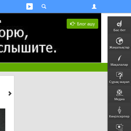
а
Блог ашу
Бас бет
Жаңалықтар
Мақалалар
Сұрақ-жауап
Медиа
Көңілсерпер