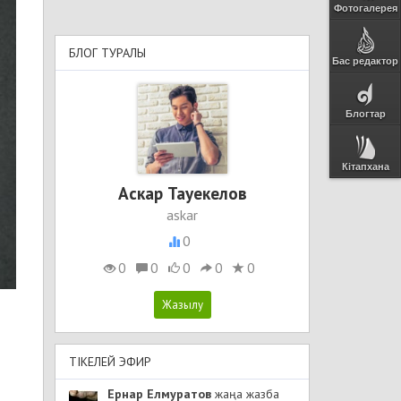
Фотогалерея
БЛОГ ТУРАЛЫ
Бас редактор
Блогтар
Кітапхана
Аскар Тауекелов
askar
0
0
0
0
0
0
ТІКЕЛЕЙ ЭФИР
Ернар Елмуратов
жаңа жазба