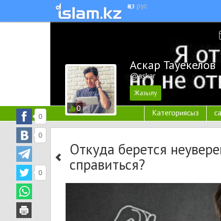
қаз
рус
Аскар Тауекелов
@askar
0
Категориясыз
с
0
0
Откуда берется неуверен
справиться?
0