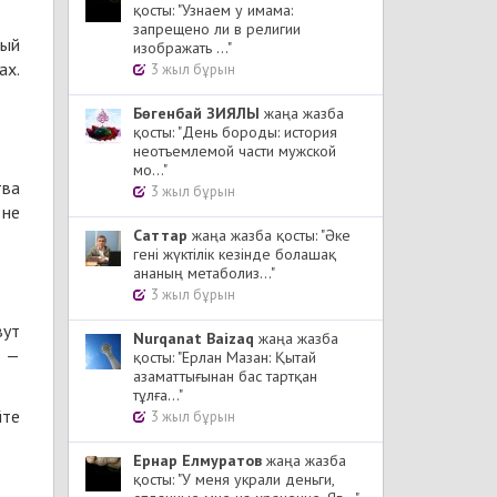
қосты: "Узнаем у имама:
запрещено ли в религии
лый
изображать ..."
ах.
3 жыл бұрын
Бөгенбай ЗИЯЛЫ
жаңа жазба
қосты: "День бороды: история
неотъемлемой части мужской
мо..."
тва
3 жыл бұрын
 не
Cаттар
жаңа жазба қосты: "Әке
гені жүктілік кезінде болашақ
ананың метаболиз..."
3 жыл бұрын
вут
Nurqanat Baizaq
жаңа жазба
е —
қосты: "Ерлан Мазан: Қытай
азаматтығынан бас тартқан
тұлға..."
йте
3 жыл бұрын
Ернар Елмуратов
жаңа жазба
қосты: "У меня украли деньги,