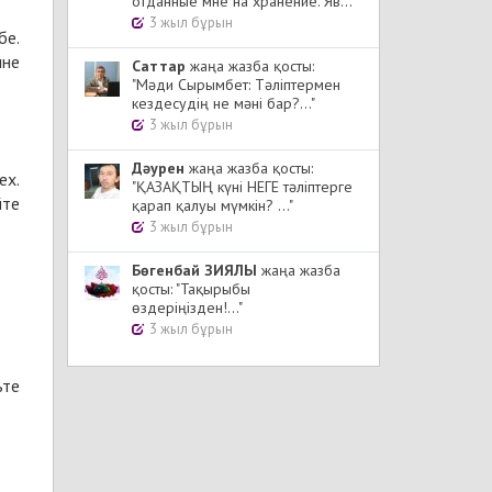
отданные мне на хранение. Яв..."
3 жыл бұрын
бе.
лне
Cаттар
жаңа жазба қосты:
"Мәди Сырымбет: Тәліптермен
кездесудің не мәні бар?..."
3 жыл бұрын
Дәурен
жаңа жазба қосты:
ех.
"ҚАЗАҚТЫҢ күні НЕГЕ тәліптерге
йте
қарап қалуы мүмкін? ..."
3 жыл бұрын
Бөгенбай ЗИЯЛЫ
жаңа жазба
қосты: "Тақырыбы
өздеріңізден!..."
3 жыл бұрын
ьте