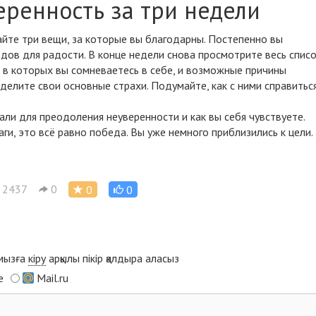
еренность за три недели
айте три вещи, за которые вы благодарны. Постепенно вы
одов для радости. В конце недели снова просмотрите весь списо
, в которых вы сомневаетесь в себе, и возможные причины
ределите свои основные
страхи
. Подумайте, как с ними справиться
лали для преодоления неуверенности и как вы себя чувствуете.
и, это всё равно победа. Вы уже немного приблизились к цели.
2437
0
0
0
ымызға
кіру
арқылы пікір қалдыра аласыз
e
Mail.ru