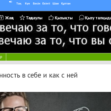
Таң
Күн
Бесін
Екінті
Шам
Құптан
Жаңа
Таңдаулы
Қызықты
Қызу талқыд
ар
ность в себе и как с ней