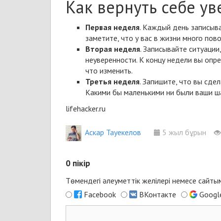
Как вернуть себе ув
Первая неделя
. Каждый день записыв
заметите, что у вас в жизни много пов
Вторая неделя
. Записывайте ситуации
неуверенности. К концу недели вы оп
что изменить.
Третья неделя
. Запишите, что вы сде
Какими бы маленькими ни были ваши шаг
lifehacker.ru
Аскар Тауекелов
5 жыл бұрын
0
пікір
Төмендегі әлеуметтік желілері немесе сайт
Facebook
ВКонтакте
Googl