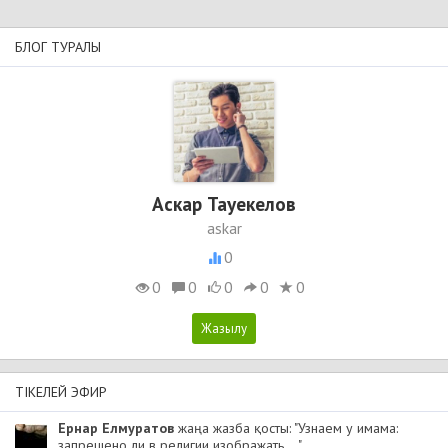
БЛОГ ТУРАЛЫ
Аскар Тауекелов
askar
0
0
0
0
0
0
ТІКЕЛЕЙ ЭФИР
Ернар Елмуратов
жаңа жазба қосты: "Узнаем у имама:
запрещено ли в религии изображать ..."