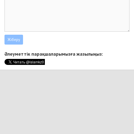
Әлеуметтік парақшаларымызға жазылыңыз: