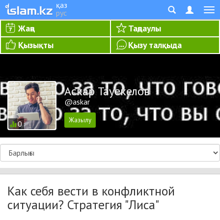
қаз
рус
Жаңа
Таңдаулы
Қызықты
Қызу талқыда
Аскар Тауекелов
@askar
0
Как себя вести в конфликтной
ситуации? Стратегия "Лиса"