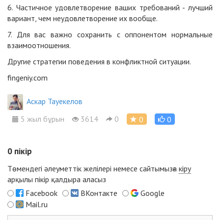
6. Частичное удовлетворение ваших требований - лучший
вариант, чем неудовлетворение их вообще.
7. Для вас важно сохранить с оппонентом нормальные
взаимоотношения.
Другие стратегии поведения в конфликтной ситуации
.
fingeniy.com
Аскар Тауекелов
5 жыл бұрын
3614
0
0
0
0
пікір
Төмендегі әлеуметтік желілері немесе сайтымызға
кіру
арқылы пікір қалдыра аласыз
Facebook
ВКонтакте
Google
Mail.ru