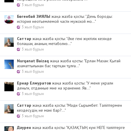
3 жыл бұрын
Бөгенбай ЗИЯЛЫ
жаңа жазба қосты: "День бороды:
история неотъемлемой части мужской мо..."
3 жыл бұрын
Cаттар
жаңа жазба қосты: "Әке гені жүктілік кезінде
болашақ ананың метаболиз..."
3 жыл бұрын
Nurqanat Baizaq
жаңа жазба қосты: "Ерлан Мазан: Қытай
азаматтығынан бас тартқан тұлға..."
3 жыл бұрын
Ернар Елмуратов
жаңа жазба қосты: "У меня украли
деньги, отданные мне на хранение. Яв..."
3 жыл бұрын
Cаттар
жаңа жазба қосты: "Мәди Сырымбет: Тәліптермен
кездесудің не мәні бар?..."
3 жыл бұрын
Дәурен
жаңа жазба қосты: "ҚАЗАҚТЫҢ күні НЕГЕ тәліптерге