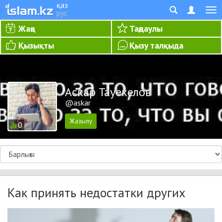
қаз
рус
Жаңа
Таңдаулы
Қызықты
Қызу талқыда
Аскар Тауекелов
@askar
0
Как принять недостатки других