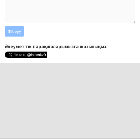
Әлеуметтік парақшаларымызға жазылыңыз: