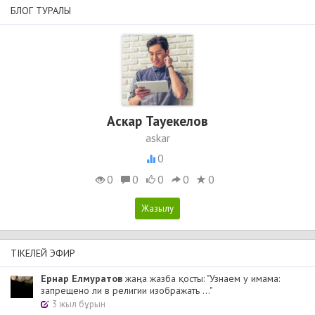
БЛОГ ТУРАЛЫ
Аскар Тауекелов
askar
0
0
0
0
0
0
ТІКЕЛЕЙ ЭФИР
Ернар Елмуратов
жаңа жазба қосты: "Узнаем у имама:
запрещено ли в религии изображать ..."
3 жыл бұрын