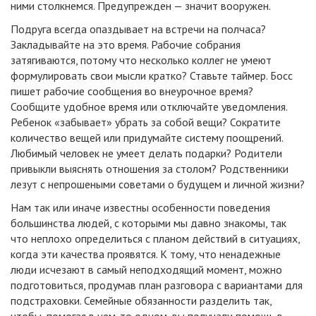
ними столкнемся. Предупрежден — значит вооружен.
Подруга всегда опаздывает на встречи на полчаса?
Закладывайте на это время. Рабочие собрания
затягиваются, потому что несколько коллег не умеют
формулировать свои мысли кратко? Ставьте таймер. Босс
пишет рабочие сообщения во внеурочное время?
Сообщите удобное время или отключайте уведомления.
Ребенок «забывает» убрать за собой вещи? Сократите
количество вещей или придумайте систему поощрений.
Любимый человек не умеет делать подарки? Родители
привыкли выяснять отношения за столом? Родственники
лезут с непрошеными советами о будущем и личной жизни?
Нам так или иначе известны особенности поведения
большинства людей, с которыми мы давно знакомы, так
что неплохо определиться с планом действий в ситуациях,
когда эти качества проявятся. К тому, что ненадежные
люди исчезают в самый неподходящий момент, можно
подготовиться, продумав план разговора с вариантами для
подстраховки. Семейные обязанности разделить так,
чтобы, помогая в чем-то одном, вы получали помощь в