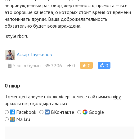
непринужденный разговор, жертвенность, прямота — все
это хорошие качества, о которых стоит время от времени
напоминать другим. Ваша доброжелательность
обязательно будет вознаграждена.
style.rbc.ru
Аскар Тауекелов
5 жыл бұрын
2206
0
0
0
0
пікір
Төмендегі әлеуметтік желілері немесе сайтымызға
кіру
арқылы пікір қалдыра аласыз
Facebook
ВКонтакте
Google
Mail.ru