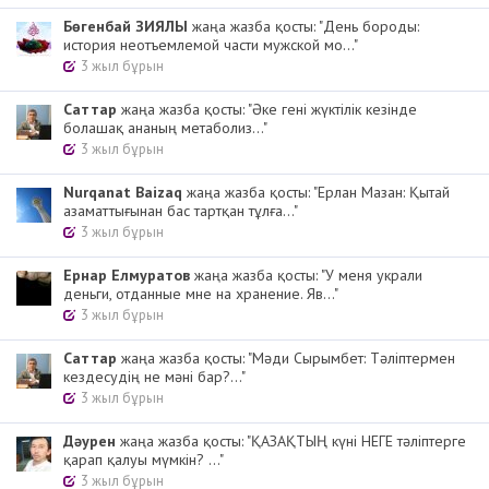
Бөгенбай ЗИЯЛЫ
жаңа жазба қосты: "День бороды:
история неотъемлемой части мужской мо..."
3 жыл бұрын
Cаттар
жаңа жазба қосты: "Әке гені жүктілік кезінде
болашақ ананың метаболиз..."
3 жыл бұрын
Nurqanat Baizaq
жаңа жазба қосты: "Ерлан Мазан: Қытай
азаматтығынан бас тартқан тұлға..."
3 жыл бұрын
Ернар Елмуратов
жаңа жазба қосты: "У меня украли
деньги, отданные мне на хранение. Яв..."
3 жыл бұрын
Cаттар
жаңа жазба қосты: "Мәди Сырымбет: Тәліптермен
кездесудің не мәні бар?..."
3 жыл бұрын
Дәурен
жаңа жазба қосты: "ҚАЗАҚТЫҢ күні НЕГЕ тәліптерге
қарап қалуы мүмкін? ..."
3 жыл бұрын