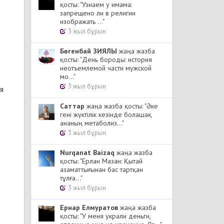
қосты: "Узнаем у имама:
запрещено ли в религии
изображать ..."
3 жыл бұрын
Бөгенбай ЗИЯЛЫ
жаңа жазба
қосты: "День бороды: история
неотъемлемой части мужской
мо..."
3 жыл бұрын
я
Cаттар
жаңа жазба қосты: "Әке
гені жүктілік кезінде болашақ
ананың метаболиз..."
3 жыл бұрын
Nurqanat Baizaq
жаңа жазба
қосты: "Ерлан Мазан: Қытай
азаматтығынан бас тартқан
тұлға..."
3 жыл бұрын
Ернар Елмуратов
жаңа жазба
қосты: "У меня украли деньги,