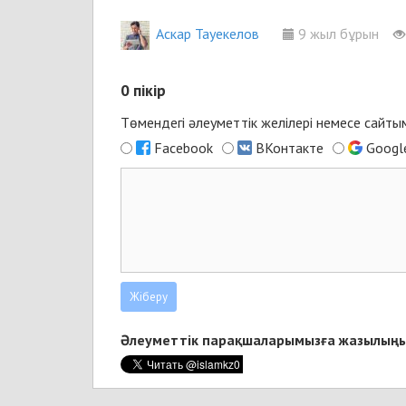
Аскар Тауекелов
9 жыл бұрын
0
пікір
Төмендегі әлеуметтік желілері немесе сайт
Facebook
ВКонтакте
Googl
Әлеуметтік парақшаларымызға жазылыңы