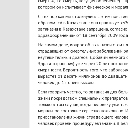
смерть», т.е. смерть, несущая облегчение) 
котором он испытывает физическое и морал
С тех пор как мы столкнулись с этим поняти
образом: «А в Казахстане она практикуется?»
эвтаназия в Казахстане запрещена, согласно
здравоохранения» от 18 сентября 2009 года
На самом деле, вопрос об эвтаназии стоит 
страдающих от смертельных заболеваний рас
неутешительный диагноз. Добавим немного с
Здравоохранения) уже через 20 лет онколог
смертности. Вероятность того, что заболева
вырастет от десяти миллионов до двадцати 
человек до 12 очень высока.
Если говорить честно, то эвтаназия для бо
жизни посредством специальных препаратов.
только в том случае, когда человеку уже тя
моральное состояние серьезно подкошено. И
приостановления жизни страдающего челове
человек провели процедуру эвтаназии. В Бел