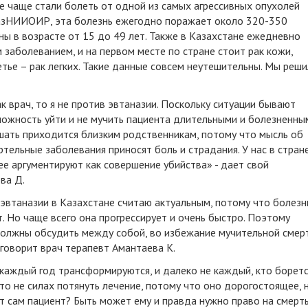
се чаще стали болеть от одной из самых агрессивных опухолей
КазНИИОИР, эта болезнь ежегодно поражает около 320-350
ны в возрасте от 15 до 49 лет. Также в Казахстане ежедневно
 заболеванием, и на первом месте по стране стоит рак кожи,
тье – рак легких. Такие данные совсем неутешительны. Мы реш
ак врач, то я не против эвтаназии. Поскольку ситуации бывают
можность уйти и не мучить пациента длительными и болезненны
ешать приходится близким родственникам, потому что мысль об
ртельные заболевания приносят боль и страдания. У нас в стран
ее аргументируют как совершение убийства» - дает свой
ва Д.
 эвтаназии в Казахстане считаю актуальным, потому что болезн
т. Но чаще всего она прогрессирует и очень быстро. Поэтому
должны обсудить между собой, во избежание мучительной смерт
 говорит врач терапевт Амантаева К.
 каждый год трансформируются, и далеко не каждый, кто борет
сто не силах потянуть лечение, потому что оно дорогостоящее, 
ет сам пациент? Быть может ему и правда нужно право на смерть