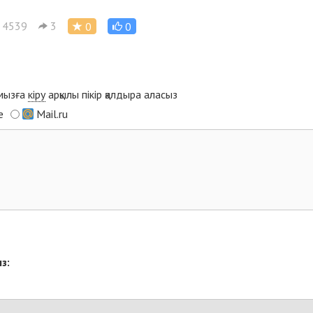
4539
3
0
0
ымызға
кіру
арқылы пікір қалдыра аласыз
e
Mail.ru
з: