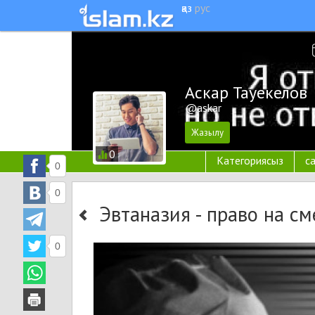
қаз
рус
Аскар Тауекелов
@askar
0
Категориясыз
с
0
0
Эвтаназия - право на см
0