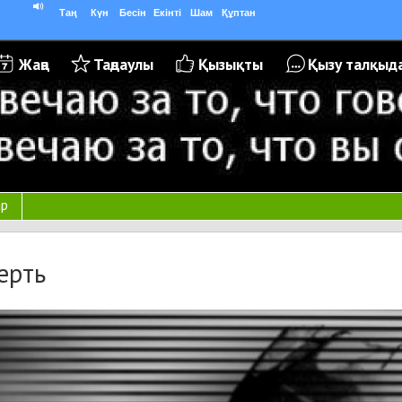
Таң
Күн
Бесін
Екінті
Шам
Құптан
Жаңа
Таңдаулы
Қызықты
Қызу талқыд
ар
ерть