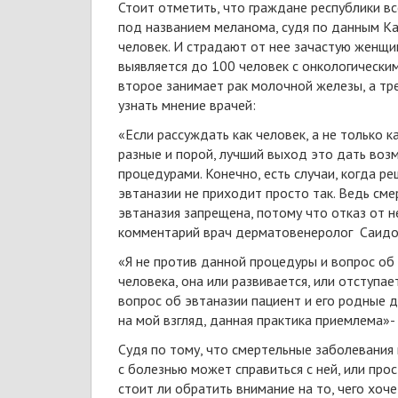
Стоит отметить, что граждане республики в
под названием меланома, судя по данным 
человек. И страдают от нее зачастую женщи
выявляется до 100 человек с онкологическим
второе занимает рак молочной железы, а тре
узнать мнение врачей:
«Если рассуждать как человек, а не только к
разные и порой, лучший выход это дать воз
процедурами. Конечно, есть случаи, когда р
эвтаназии не приходит просто так. Ведь сме
эвтаназия запрещена, потому что отказ от н
комментарий врач дерматовенеролог Саидо
«Я не против данной процедуры и вопрос об
человека, она или развивается, или отступае
вопрос об эвтаназии пациент и его родные 
на мой взгляд, данная практика приемлема»-
Судя по тому, что смертельные заболевания
с болезнью может справиться с ней, или про
стоит ли обратить внимание на то, чего хоч