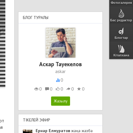
Фотогалерея
БЛОГ ТУРАЛЫ
Бас редактор
Блогтар
Кітапхана
Аскар Тауекелов
askar
0
0
0
0
0
0
ТІКЕЛЕЙ ЭФИР
от
ая
Ернар Елмуратов
жаңа жазба