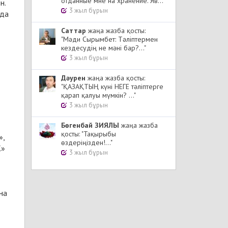
отданные мне на хранение. Яв..."
н.
3 жыл бұрын
уда
Cаттар
жаңа жазба қосты:
"Мәди Сырымбет: Тәліптермен
кездесудің не мәні бар?..."
3 жыл бұрын
Дәурен
жаңа жазба қосты:
"ҚАЗАҚТЫҢ күні НЕГЕ тәліптерге
қарап қалуы мүмкін? ..."
3 жыл бұрын
Бөгенбай ЗИЯЛЫ
жаңа жазба
қосты: "Тақырыбы
»,
өздеріңізден!..."
К»
3 жыл бұрын
на