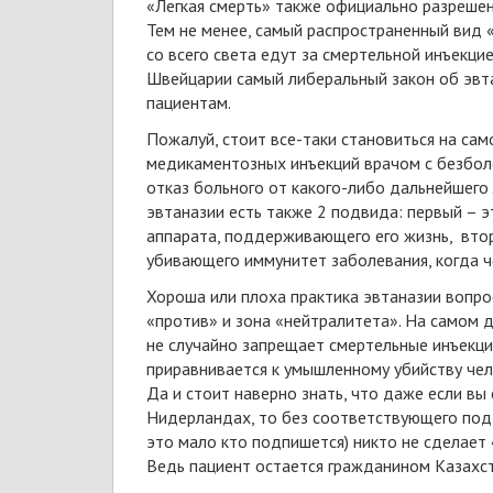
«Легкая смерть» также официально разрешен
Тем не менее, самый распространенный вид «
со всего света едут за смертельной инъекци
Швейцарии самый либеральный закон об эвта
пациентам.
Пожалуй, стоит все-таки становиться на само
медикаментозных инъекций врачом с безбол
отказ больного от какого-либо дальнейшего
эвтаназии есть также 2 подвида: первый – 
аппарата, поддерживающего его жизнь, вто
убивающего иммунитет заболевания, когда че
Хороша или плоха практика эвтаназии вопрос
«против» и зона «нейтралитета». На самом 
не случайно запрещает смертельные инъекции
приравнивается к умышленному убийству чел
Да и стоит наверно знать, что даже если вы
Нидерландах, то без соответствующего подт
это мало кто подпишется) никто не сделает 
Ведь пациент остается гражданином Казахст