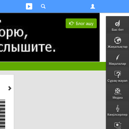
а
Блог ашу
Бас бет
Жаңалықтар
Мақалалар
Сұрақ-жауап
Медиа
Көңілсерпер