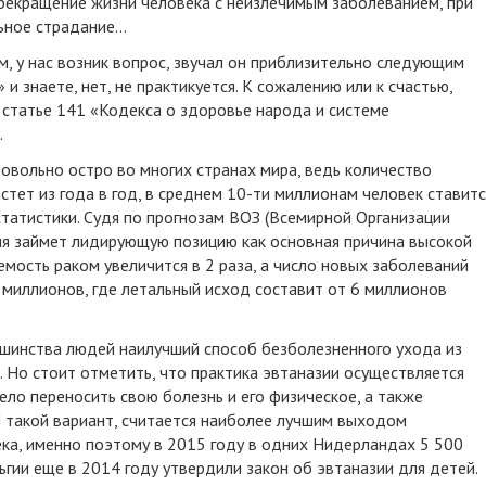
– прекращение жизни человека с неизлечимым заболеванием, при
ьное страдание…
ем, у нас возник вопрос, звучал он приблизительно следующим
 и знаете, нет, не практикуется. К сожалению или к счастью,
 статье 141 «Кодекса о здоровье народа и системе
.
довольно остро во многих странах мира, ведь количество
тет из года в год, в среднем 10-ти миллионам человек ставитс
татистики. Судя по прогнозам ВОЗ (Всемирной Организации
ия займет лидирующую позицию как основная причина высокой
емость раком увеличится в 2 раза, а число новых заболеваний
миллионов, где летальный исход составит от 6 миллионов
льшинства людей наилучший способ безболезненного ухода из
 Но стоит отметить, что практика эвтаназии осуществляется
жело переносить свою болезнь и его физическое, а также
 такой вариант, считается наиболее лучшим выходом
ка, именно поэтому в 2015 году в одних Нидерландах 5 500
ьгии еще в 2014 году утвердили закон об эвтаназии для детей.