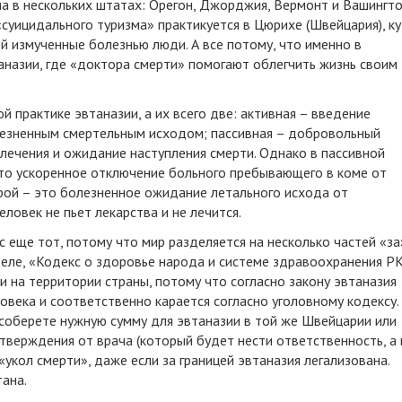
а в нескольких штатах: Орегон, Джорджия, Вермонт и Вашингто
суицидального туризма» практикуется в Цюрихе (Швейцария), к
ей измученные болезнью люди. А все потому, что именно в
назии, где «доктора смерти» помогают облегчить жизнь своим
й практике эвтаназии, а их всего две: активная – введение
езненным смертельным исходом; пассивная – добровольный
 лечения и ожидание наступления смерти. Однако в пассивной
это ускоренное отключение больного пребывающего в коме от
рой – это болезненное ожидание летального исхода от
ловек не пьет лекарства и не лечится.
 еще тот, потому что мир разделяется на несколько частей «за
деле, «Кодекс о здоровье народа и системе здравоохранения Р
 на территории страны, потому что согласно закону эвтаназия
овека и соответственно карается согласно уголовному кодексу.
 соберете нужную сумму для эвтаназии в той же Швейцарии или
верждения от врача (который будет нести ответственность, а 
«укол смерти», даже если за границей эвтаназия легализована.
ана.